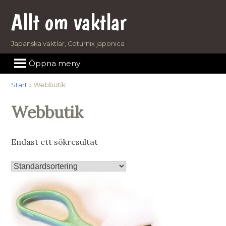
Skip
Allt om vaktlar
to
content
Japanska vaktlar, Coturnix japonica
Öppna meny
Start
»
Webbutik
Webbutik
Endast ett sökresultat