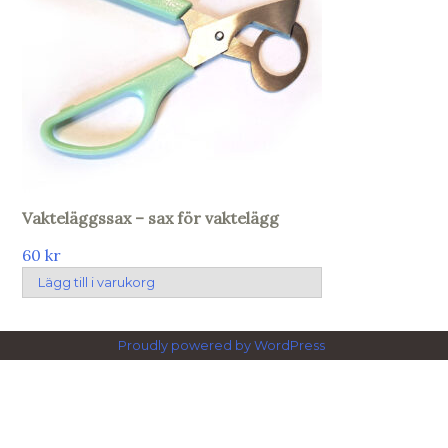
Vakteläggssax – sax för vaktelägg
60
kr
Lägg till i varukorg
Proudly powered by WordPress