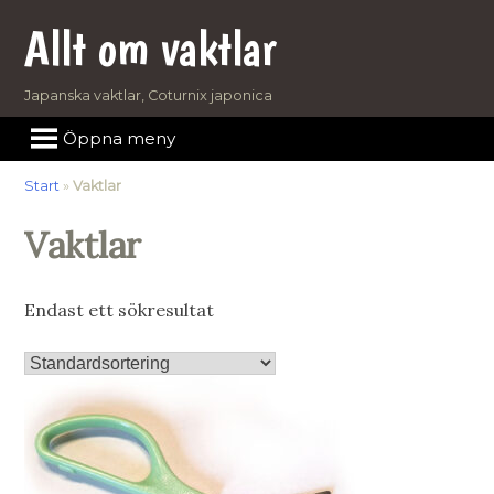
Skip
Allt om vaktlar
to
content
Japanska vaktlar, Coturnix japonica
Öppna meny
Start
»
Vaktlar
Vaktlar
Endast ett sökresultat