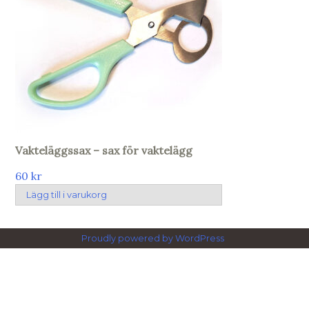
Vakteläggssax – sax för vaktelägg
60
kr
Lägg till i varukorg
Proudly powered by WordPress